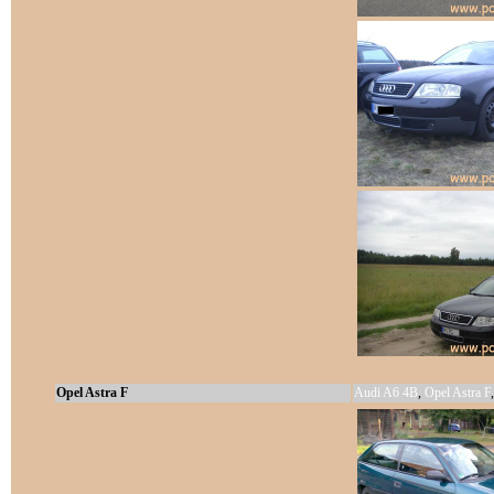
Opel Astra F
Audi A6 4B
,
Opel Astra F