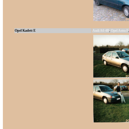
Opel Kadett E
Audi A6 4B
,
Opel Astra F