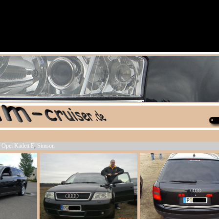
,
Opel Kadett E
,
Simson