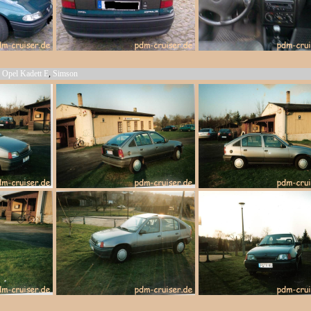
,
Opel Kadett E
,
Simson