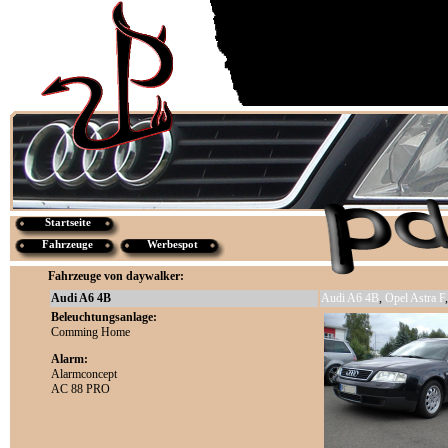
Startseite
Fahrzeuge
Werbespot
Fahrzeuge von daywalker:
Audi A6 4B
Audi A6 4B
,
Opel Astra F
Beleuchtungsanlage:
Comming Home
Alarm:
Alarmconcept
AC 88 PRO