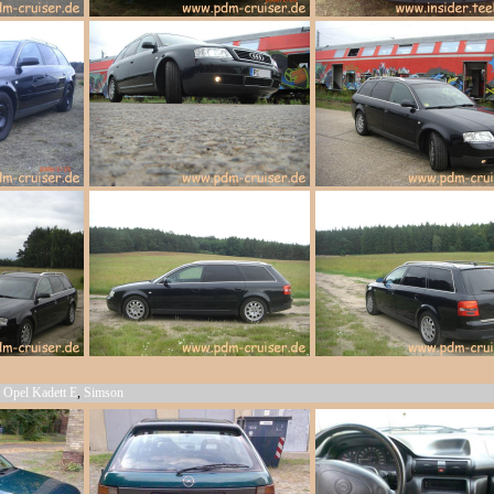
,
Opel Kadett E
,
Simson